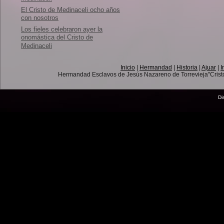
El Cristo de Medinaceli ocho años
con nosotros
Los fieles celebraron ayer la
onomástica del Cristo de
Medinaceli
Inicio
|
Hermandad
|
Historia
|
Ajuar
|
I
Hermandad Esclavos de Jesús Nazareno de Torrevieja"Crist
Di