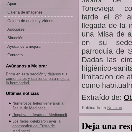
Ajuar
Torrevieja 
Galería de imágenes
tarde el 8° a
Galería de audios y vídeos
llegada de la 
Asociarse
una Misa de a
Situación
en su sede
Ayudanos a mejorar
parroquia de 
Contacto
Dadas las cir
Ayúdanos a Mejorar
higiénico-san
Entra en ésta sección y déjanos tus
limitación de 
comentarios y opiniones para mejorar
la hermandad.
como habitualme
Últimas noticias
Extraído de:
Ob
Numerosos fieles veneraron a
Publicado en
Noticias
Jesús de Medinaceli
Rogativa a Jesús de Medinaceli
Los fieles celebraron ayer la
Deja una res
onomástica del Cristo de
Medinaceli