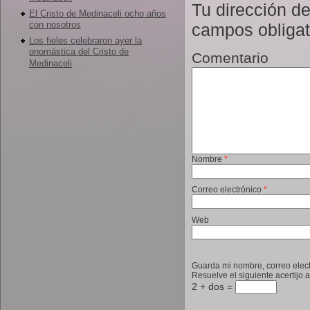
Tu dirección de
El Cristo de Medinaceli ocho años
con nosotros
campos obliga
Los fieles celebraron ayer la
onomástica del Cristo de
Comentario
Medinaceli
Nombre
*
Correo electrónico
*
Web
Guarda mi nombre, correo elec
Resuelve el siguiente acertijo 
2 + dos =