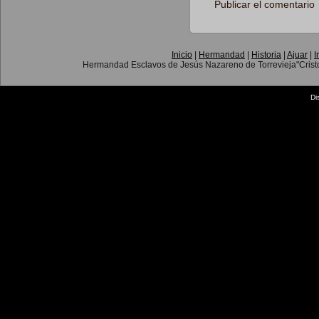
Inicio
|
Hermandad
|
Historia
|
Ajuar
|
I
Hermandad Esclavos de Jesús Nazareno de Torrevieja"Crist
Di