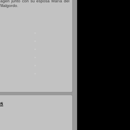
agen junto con su esposa María del
llalgordo.
os