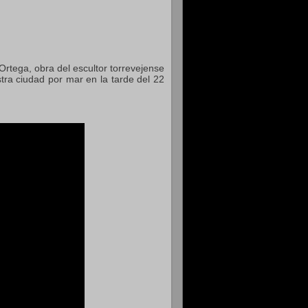
rtega, obra del escultor torrevejense
stra ciudad por mar en la tarde del 22