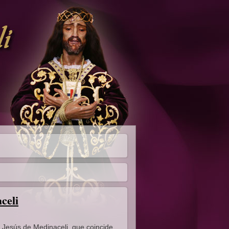
celi
 Jesús de Medinaceli, que coincide