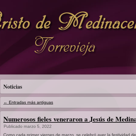
Noticias
←
Entradas más antiguas
Numerosos fieles veneraron a Jesús de Medina
Publicado
marzo 5, 2022
Como cada primer viernes de marzo, se celebró ayer la festividad de