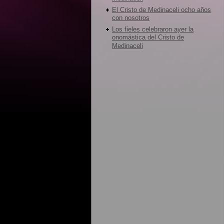
El Cristo de Medinaceli ocho años
con nosotros
Los fieles celebraron ayer la
onomástica del Cristo de
Medinaceli