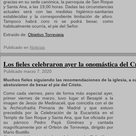
gracias en su sede canónica, la parroquia de San Roque
y Santa Ana, a las 19,00 horas. Dadas las circunstancias
actuales será con las medidas higiénico-sanitarias
establecidas
y la correspondiente limitación de aforo.
Tampoco habrá coro ni se podrá besar, como
habitualmente ocurría, el pie del Señor.
Extraído de:
Objetivo Torrevieja
Publicado en
Noticias
Los fieles celebraron ayer la onomástica del C
Publicado
marzo 7, 2020
Muchos fieles siguiendo las recomendaciones de la iglesia, a c
abstuvieron de besar el pie del Cristo.
Como cada viernes, pero de forma más especial ayer,
primer viernes de marzo, tuvo lugar el Besapié a la
imagen de Jesús de Medinaceli, que coincidía con el de
la Archicofradía Primaria de Madrid y que estuvo
precedida por la Celebración de la Eucaristía en el
Templo de San Roque y Santa Ana, que fue oficiada por
su párroco Pedro Payá Giménez y cantada
magníficamente por el Orfeón de Torrevieja, dirigido por
Mario Bustillo.