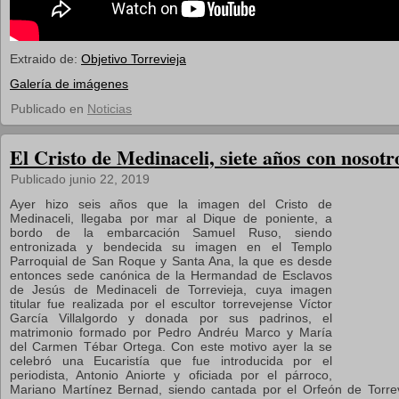
Extraido de:
Objetivo Torrevieja
Galería de imágenes
Publicado en
Noticias
El Cristo de Medinaceli, siete años con nosotr
Publicado
junio 22, 2019
Ayer hizo seis años que la imagen del Cristo de
Medinaceli, llegaba por mar al Dique de poniente, a
bordo de la embarcación Samuel Ruso, siendo
entronizada y bendecida su imagen en el Templo
Parroquial de San Roque y Santa Ana, la que es desde
entonces sede canónica de la Hermandad de Esclavos
de Jesús de Medinaceli de Torrevieja,
cuya imagen
titular fue realizada por el escultor torrevejense Víctor
García Villalgordo y donada por sus padrinos, el
matrimonio formado por Pedro Andréu Marco y María
del Carmen Tébar Ortega. Con este motivo ayer la se
celebró una Eucaristía que fue introducida por el
periodista, Antonio Aniorte y oficiada por el párroco,
Mariano Martínez Bernad, siendo cantada por el Orfeón de Torrevie