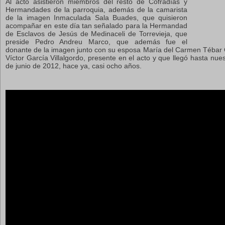
Al acto asistieron miembros del resto de Cofradías y
Hermandades de la parroquia, además de la camarista
de la imagen Inmaculada Sala Buades,
que quisieron
acompañar en este día tan señalado para la Hermandad
de Esclavos de Jesús de Medinaceli de Torrevieja, que
preside Pedro Andreu Marco, que además fue el
donante de la imagen junto con su esposa María del Carmen Tébar O
Víctor García Villalgordo, presente en el acto y que llegó hasta nue
de junio de 2012, hace ya, casi ocho años.