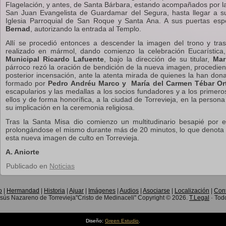
Flagelación, y antes, de Santa Bárbara, estando acompañados por l
San Juan Evangelista de Guardamar del Segura, hasta llegar a s
Iglesia Parroquial de San Roque y Santa Ana. A sus puertas esp
Bernad
, autorizando la entrada al Templo.
Allí se procedió entonces a descender la imagen del trono y tras
realizado en mármol, dando comienzo la celebración Eucarístic
Municipal Ricardo Lafuente
, bajo la dirección de su titular,
Mar
párroco rezó la oración de bendición de la nueva imagen, procedien
posterior incensación, ante la atenta mirada de quienes la han don
formado por
Pedro Andréu Marco y María del Carmen Tébar Or
escapularios y las medallas a los socios fundadores y a los primero
ellos y de forma honorífica, a la ciudad de Torrevieja, en la persona
su implicación en la ceremonia religiosa.
Tras la Santa Misa dio comienzo un multitudinario besapié por e
prolongándose el mismo durante más de 20 minutos, lo que denota 
esta nueva imagen de culto en Torrevieja.
A. Aniorte
Publicado en
Noticias
o
|
Hermandad
|
Historia
|
Ajuar
|
Imágenes
|
Audios
|
Asociarse
|
Localización
|
Con
ús Nazareno de Torrevieja"Cristo de Medinaceli" Copyright © 2026.
T.Legal
· Tod
Diseño:
Green Estudio
.