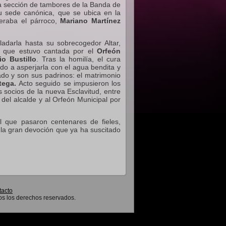
a sección de tambores de la Banda de
u sede canónica, que se ubica en la
eraba el párroco,
Mariano Martínez
ladarla hasta su sobrecogedor Altar,
a, que estuvo cantada por el
Orfeón
io Bustillo
. Tras la homilía, el cura
do a asperjarla con el agua bendita y
ado y son sus padrinos: el matrimonio
tega.
Acto seguido se impusieron los
s socios de la nueva Esclavitud, entre
 del alcalde y al Orfeón Municipal por
l que pasaron centenares de fieles,
la gran devoción que ya ha suscitado
tacto
os los derechos reservados.