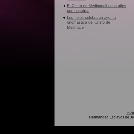
El Cristo de Medinaceli ocho años
con nosotros
Los fieles celebraron ayer la
onomástica del Cristo de
Medinaceli
Inici
Hermandad Esclavos de Jes