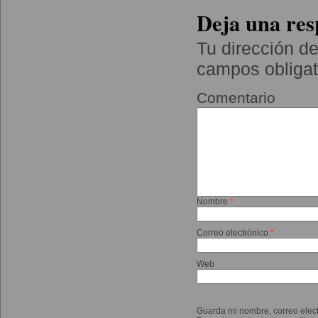
Deja una res
Tu dirección de
campos obliga
Comentario
Nombre
*
Correo electrónico
*
Web
Guarda mi nombre, correo elec