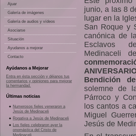
Este próximo
Ajuar
junio, a las 8 d
Galería de imágenes
lugar en la Igl
Galería de audios y vídeos
San Roque y 
Asociarse
canónica de 
Situación
Esclavos 
Ayudanos a mejorar
Medinaceli de
Contacto
conmemoraci
Ayúdanos a Mejorar
ANIVERSA
Entra en ésta sección y déjanos tus
Bendición de
comentarios y opiniones para mejorar
la hermandad.
solemne de la
Párroco y Cons
Últimas noticias
los cantos a c
Numerosos fieles veneraron a
Jesús de Medinaceli
Miguel Guerrer
Rogativa a Jesús de Medinaceli
Jesús de Medin
Los fieles celebraron ayer la
onomástica del Cristo de
Medinaceli