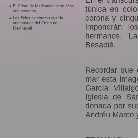
En el transcur
El Cristo de Medinaceli ocho años
túnica en colo
con nosotros
corona y cíng
Los fieles celebraron ayer la
onomástica del Cristo de
impondrán lo
Medinaceli
hermanos. La
Besapié.
Recordar que 
mar esta image
García Villal
Iglesia de S
donada por sus
Andréu Marco y