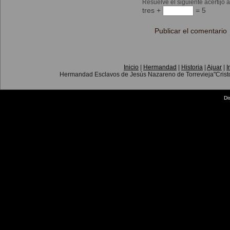
Resuelve el siguiente acertijo 
tres +
= 5
Inicio
|
Hermandad
|
Historia
|
Ajuar
|
I
Hermandad Esclavos de Jesús Nazareno de Torrevieja"Crist
Di