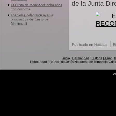
de la Junta Dir
El Cristo de Medinaceli ocho años
con nosotros
Los fieles celebraron ayer la
onomástica del Cristo de
Medinaceli
|
Publicado en
Noticias
E
Inicio
|
Hermandad
|
Historia
|
Ajuar
|
I
Hermandad Esclavos de Jesús Nazareno de Torrevieja"Crist
Di