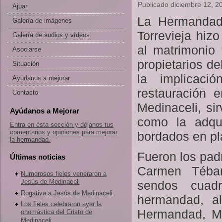
Publicado
diciembre 12, 2
Ajuar
La Hermandad
Galería de imágenes
Torrevieja hiz
Galería de audios y vídeos
al matrimonio
Asociarse
propietarios d
Situación
la implicac
Ayudanos a mejorar
restauración 
Contacto
Medinaceli, si
Ayúdanos a Mejorar
como la adqui
Entra en ésta sección y déjanos tus
comentarios y opiniones para mejorar
bordados en pl
la hermandad.
Fueron los pad
Últimas noticias
Carmen Tébar
Numerosos fieles veneraron a
Jesús de Medinaceli
sendos cuad
Rogativa a Jesús de Medinaceli
hermandad, al
Los fieles celebraron ayer la
Hermandad, Ma
onomástica del Cristo de
Medinaceli